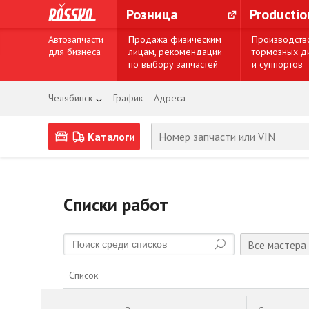
Розница
Producti
Автозапчасти
Продажа физическим
Производств
для бизнеса
лицам, рекомендации
тормозных д
по выбору запчастей
и суппортов
Челябинск
График
Адреса
Каталоги
Списки работ
Все мастера
Список