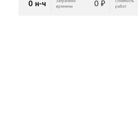
Затрачено
Стоимость
0 н-ч
0 ₽
времени
работ