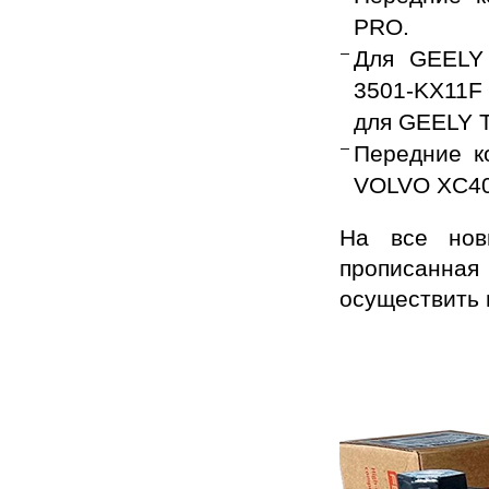
PRO.
Для GEELY 
3501-KX11F 
для GEELY 
Передние к
VOLVO XC40
На все нов
прописанна
осуществить 