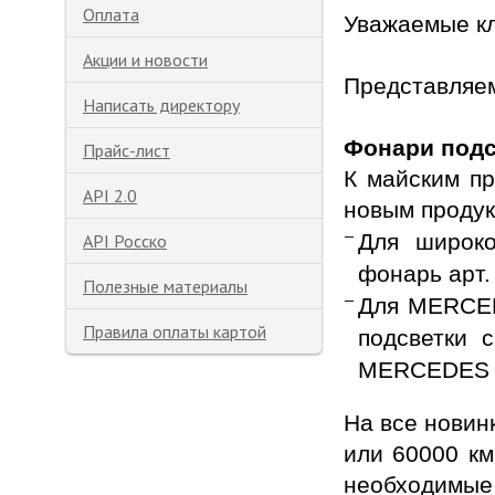
Оплата
Уважаемые к
Акции и новости
Представляе
Написать директору
Фонари подс
Прайс-лист
К майским п
API 2.0
новым продук
Для широк
API Росско
фонарь арт.
Полезные материалы
Для MERCED
Правила оплаты картой
подсветки 
MERCEDES B
На все новин
или 60000 км
необходимые