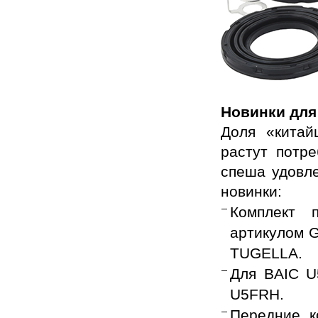
Новинки для
Доля «китай
растут потр
спеша удовле
новинки:
Комплект 
артикулом 
TUGELLA.
Для BAIC U
U5FRH.
Передние к