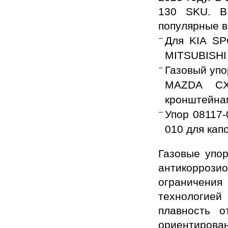
130 SKU. В
популярные в
Для KIA SP
MITSUBISHI
Газовый упо
MAZDA CX
кронштейнам
Упор 08117
010 для к
Газовые упо
антикорроз
ограничения 
технологие
плавность о
ориентиров