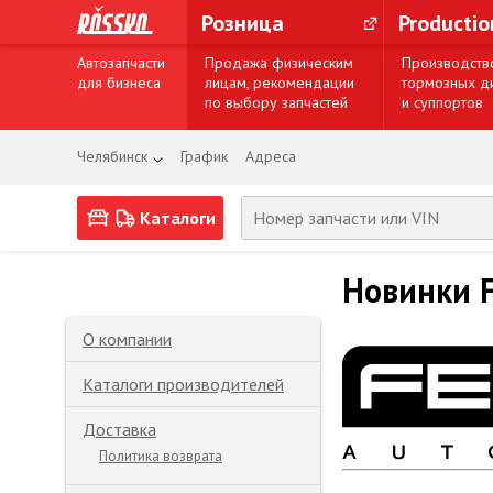
Розница
Producti
Автозапчасти
Продажа физическим
Производств
для бизнеса
лицам, рекомендации
тормозных д
по выбору запчастей
и суппортов
Челябинск
График
Адреса
Каталоги
Новинки 
О компании
Каталоги производителей
Доставка
Политика возврата