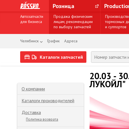
Розница
Producti
Автозапчасти
Продажа физическим
Производств
для бизнеса
лицам, рекомендации
тормозных д
по выбору запчастей
и суппортов
Челябинск
График
Адреса
Каталоги запчастей
20.03 - 3
ЛУКОЙЛ"
О компании
Каталоги производителей
Доставка
Политика возврата