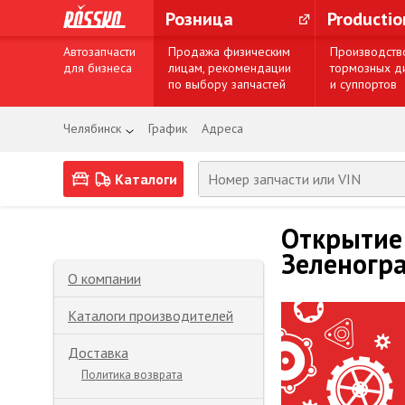
Розница
Producti
Автозапчасти
Продажа физическим
Производств
для бизнеса
лицам, рекомендации
тормозных д
по выбору запчастей
и суппортов
Челябинск
График
Адреса
Каталоги
Открытие 
Зеленогр
О компании
Каталоги производителей
Доставка
Политика возврата