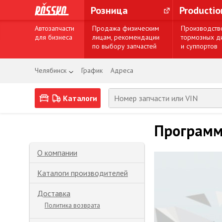
Розница
Producti
Автозапчасти
Продажа физическим
Производств
для бизнеса
лицам, рекомендации
тормозных д
по выбору запчастей
и суппортов
Челябинск
График
Адреса
Каталоги
Программ
О компании
Каталоги производителей
Доставка
Политика возврата