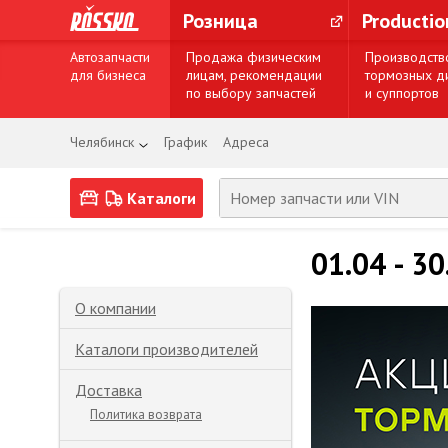
Розница
Producti
Автозапчасти
Продажа физическим
Производств
для бизнеса
лицам, рекомендации
тормозных д
по выбору запчастей
и суппортов
Челябинск
График
Адреса
Каталоги
01.04 - 3
О компании
Каталоги производителей
Доставка
Политика возврата