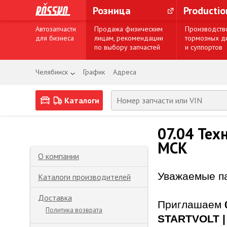
Розница
Producti
Автозапчасти
Продажа физическим
Производств
для бизнеса
лицам, рекомендации
тормозных д
по выбору запчастей
и суппортов
Челябинск
График
Адреса
Каталоги
07.04 Тех
МСК
О компании
Уважаемые п
Каталоги производителей
Доставка
Приглашаем
Политика возврата
STARTVOLT |