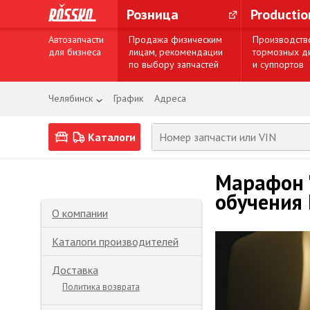
Розница
Producti
Автозапчасти
Продажа физическим
Производств
для бизнеса
лицам, рекомендации
тормозных д
по выбору запчастей
и суппортов
Челябинск
График
Адреса
Каталоги
Марафон "
обучения 
О компании
Каталоги производителей
Доставка
Политика возврата