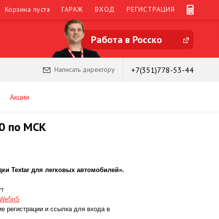
Корзина пуста
ГАРАЖ
ВХОД
РЕГИСТРАЦИЯ
Работа в Росско
+7(351)778-53-44
Написать директору
Акции
0 по МСК
ки Textar для легковых автомобилей
».
ут
/jWe5nS
е регистрации и ссылка для входа в