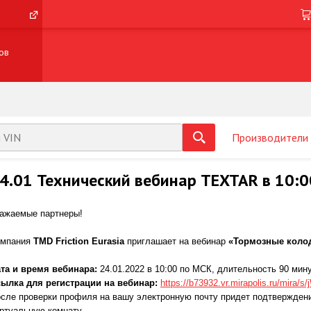
ов
Производители
4.01 Технический вебинар TEXTAR в 10:0
ажаемые партнеры!
омпания
TMD Friction Eurasia
приглашает на вебинар
«
Тормозные колод
та и время вебинара:
24.01.2022 в 10:00 по МСК, длительность 90 мин
ылка для регистрации на вебинар:
https://b73932.vr.mirapolis.ru/mira/s
сле проверки профиля на вашу электронную почту придет подтверждени
ртуальную комнату.