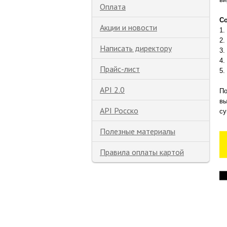
Оплата
Со
Акции и новости
1.
2.
Написать директору
3.
4.
Прайс-лист
5.
API 2.0
По
вы
API Росско
су
Полезные материалы
Правила оплаты картой