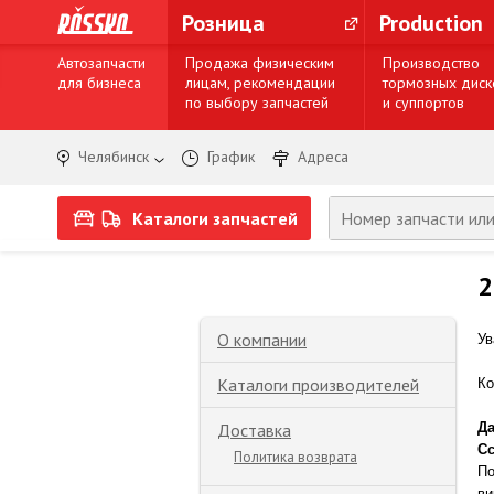
Розница
Production
Автозапчасти
Продажа физическим
Производство
для бизнеса
лицам, рекомендации
тормозных диск
по выбору запчастей
и суппортов
Челябинск
График
Адреса
Каталоги запчастей
2
О компании
Ув
Каталоги производителей
К
Доставка
Да
Сс
Политика возврата
По
ви