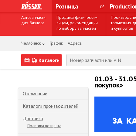
Розница
Producti
Автозапчасти
Продажа физическим
Производств
для бизнеса
лицам, рекомендации
тормозных д
по выбору запчастей
и суппортов
Челябинск
График
Адреса
Каталоги
01.03 - 31.
покупок»
О компании
Каталоги производителей
Доставка
Политика возврата