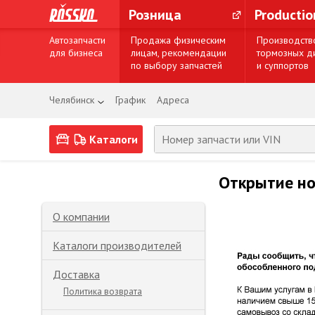
Розница
Producti
Автозапчасти
Продажа физическим
Производств
для бизнеса
лицам, рекомендации
тормозных д
по выбору запчастей
и суппортов
Челябинск
График
Адреса
Каталоги
Открытие но
О компании
Каталоги производителей
Доставка
Политика возврата