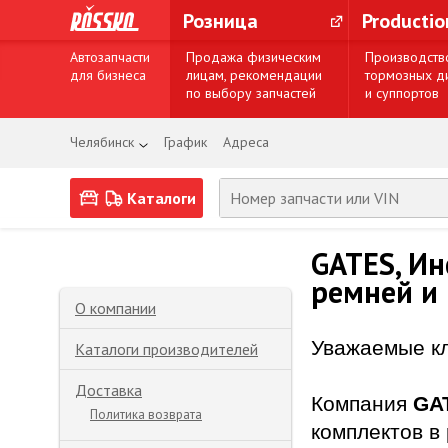
Розница
Producti
Автозапчасти
Продажа физическим
Производств
для бизнеса
лицам, рекомендации
тормозных д
по выбору запчастей
и суппортов
Челябинск
График
Адреса
Каталоги
GATES, И
ремней и
О компании
Уважаемые к
Каталоги производителей
Доставка
Компания
GA
Политика возврата
комплектов в