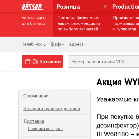
Розница
Producti
Автозапчасти
Продажа физическим
Производств
для бизнеса
лицам, рекомендации
тормозных д
по выбору запчастей
и суппортов
Челябинск
График
Адреса
Каталоги
Акция WY
О компании
Уважаемые к
Каталоги производителей
При покупке 6
Доставка
дезинфектор
Политика возврата
III W68480 –